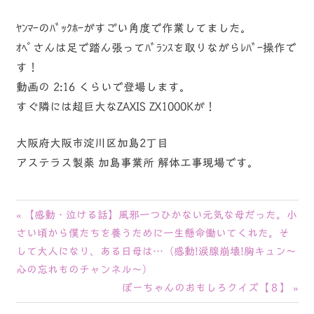
ﾔﾝﾏｰのﾊﾞｯｸﾎｰがすごい角度で作業してました。
ｵﾍﾟさんは足で踏ん張ってﾊﾞﾗﾝｽを取りながらﾚﾊﾞｰ操作で
す！
動画の 2:16 くらいで登場します。
すぐ隣には超巨大なZAXIS ZX1000Kが！
大阪府大阪市淀川区加島2丁目
アステラス製薬 加島事業所 解体工事現場です。
投
前
【感動・泣ける話】風邪一つひかない元気な母だった。小
の
さい頃から僕たちを養うために一生懸命働いてくれた。そ
稿
記
して大人になり、ある日母は…（感動!涙腺崩壊!胸キュン〜
ナ
事:
心の忘れものチャンネル〜）
次
ぼーちゃんのおもしろクイズ【８】
ビ
の