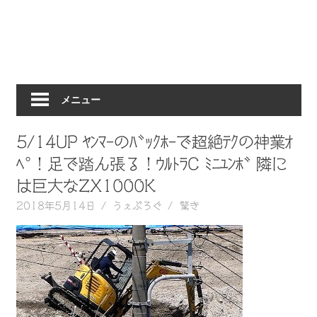
動
画
を
毎
日
メニュー
ご
紹
介
5/14UP ﾔﾝﾏｰのﾊﾞｯｸﾎｰで超絶ﾃｸの神業ｵ
し
ﾍﾟ！足で踏ん張る！ｳﾙﾄﾗC ﾐﾆﾕﾝﾎﾞ 隣に
ま
は巨大なZX1000K
す。
2018年5月14日
うぇぶろぐ
驚き