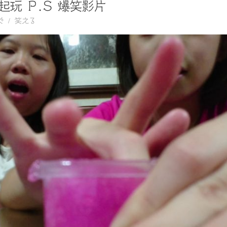
玩 Ｐ.Ｓ 爆笑影片
ぐ
笑える