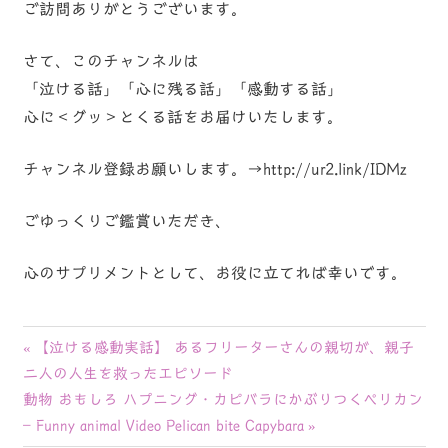
ご訪問ありがとうございます。
さて、このチャンネルは
「泣ける話」「心に残る話」「感動する話」
心に＜グッ＞とくる話をお届けいたします。
チャンネル登録お願いします。→http://ur2.link/IDMz
ごゆっくりご鑑賞いただき、
心のサプリメントとして、お役に立てれば幸いです。
投
前
【泣ける感動実話】 あるフリーターさんの親切が、親子
の
二人の人生を救ったエピソード
稿
次
記
動物 おもしろ ハプニング・カピバラにかぶりつくペリカン
ナ
の
事:
– Funny animal Video Pelican bite Capybara