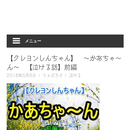
動
画
を
毎
日
メニュー
ご
紹
介
【クレヨンしんちゃん】 ～かあちゃ～
し
ん～ 【泣ける話】前編
ま
2018年5月6日
うぇぶろぐ
泣ける
す。