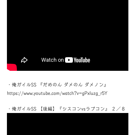
・俺ガイルSS 『だめのん ダメのん ダメノン』
https://www.youtube.com/watch?v=gPxluzg_r5Y
・俺ガイルSS 【後編】『シスコンvsラブコン』 ２／８