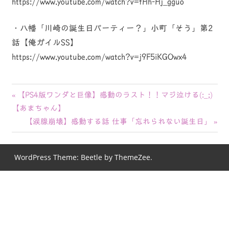
https://www.youtube.com/watch?v=fHh-Hj_gguo
・八幡「川崎の誕生日パーティー？」小町「そう」第2
話【俺ガイルSS】
https://www.youtube.com/watch?v=j9F5iKGOwx4
投
前
【PS4版ワンダと巨像】感動のラスト！！マジ泣ける(:_;)
の
【あまちゃん】
稿
記
次
【涙腺崩壊】感動する話 仕事「忘れられない誕生日」
ナ
事:
の
記
ビ
WordPress Theme: Beetle by ThemeZee.
事:
ゲ
ー
シ