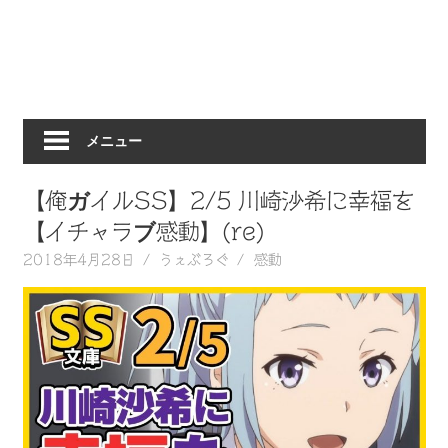
動
画
を
毎
日
メニュー
ご
紹
介
【俺ガイルSS】2/5 川崎沙希に幸福を
し
【イチャラブ感動】(re)
ま
2018年4月28日
うぇぶろぐ
感動
す。