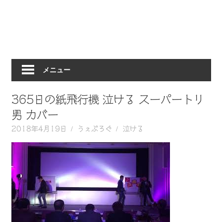
動
画
を
毎
日
メニュー
ご
紹
介
365日の紙飛行機 泣ける スーパートリ
し
男 カバー
ま
2018年4月19日
うぇぶろぐ
泣ける
す。