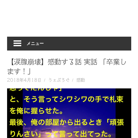
動
画
を
毎
日
メニュー
ご
紹
介
【涙腺崩壊】感動する話 実話 「卒業し
し
ます！」
ま
2018年4月18日
うぇぶろぐ
感動
す。