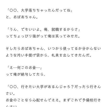
「〇〇、大学落ちちゃったんだってね」
と、おばあちゃん。
「うん、でもいいよ。俺、就職するからさ」
ってちょっぴり強がって俺は笑ってみせた。
そしたらおばあちゃん、いつから使ってるか分かんない
ような汚い手提げ袋から、札束を出してきたんだ。
「え…何このお金…」
って俺が絶句してたら、
「〇〇、行きたい大学があるんじゃろ？だったら行きん
さい。
お金のことなら心配せんでええ。まずこれで予備校行き
んさい。