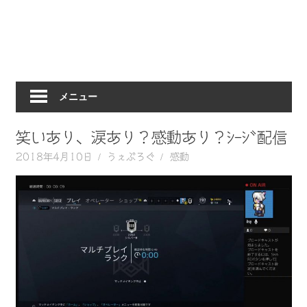
動
画
を
毎
日
メニュー
ご
紹
介
笑いあり、涙あり？感動あり？ｼｰｼﾞ配信
し
2018年4月10日
うぇぶろぐ
感動
ま
す。