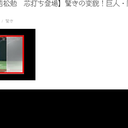
【若松勉 芯打ち登場】驚きの変貌！巨人
驚き