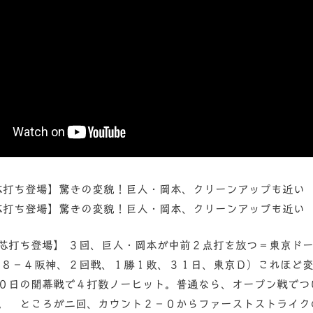
 芯打ち登場】驚きの変貌！巨人・岡本、クリーンアップも近い
 芯打ち登場】驚きの変貌！巨人・岡本、クリーンアップも近い
 【若松勉 芯打ち登場】 ３回、巨人・岡本が中前２点打を放つ＝東
８－４阪神、２回戦、１勝１敗、３１日、東京Ｄ）これほど変
０日の開幕戦で４打数ノーヒット。普通なら、オープン戦でつ
。 ところが二回、カウント２－０からファーストストライク