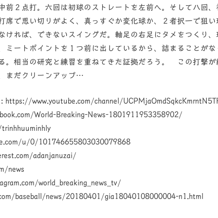
中前２点打。六回は初球のストレートを左前へ。そして八回、
打席で思い切りがよく、真っすぐか変化球か、２者択一で狙い
なければ、できないスイングだ。軸足の右足にタメをつくり、
、ミートポイントを１つ前に出しているから、詰まることがな
る。相当の研究と練習を重ねてきた証拠だろう。 この打撃が
、まだクリーンアップ…
 : https://www.youtube.com/channel/UCPMjaOmdSqkcKmrntN5T
cebook.com/World-Breaking-News-1801911953358902/
m/trinhhuuminhly
oogle.com/u/0/101746655803030079868
terest.com/adanjanuzai/
om/news
stagram.com/world_breaking_news_tv/
o.com/baseball/news/20180401/gia18040108000004-n1.html