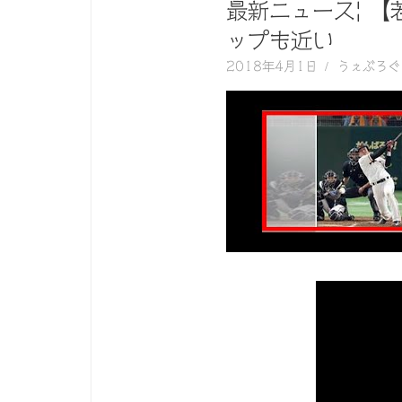
く
最新ニュース| 
動
ップも近い
画
2018年4月1日
うぇぶろぐ
を
毎
日
ご
紹
介
し
ま
す。