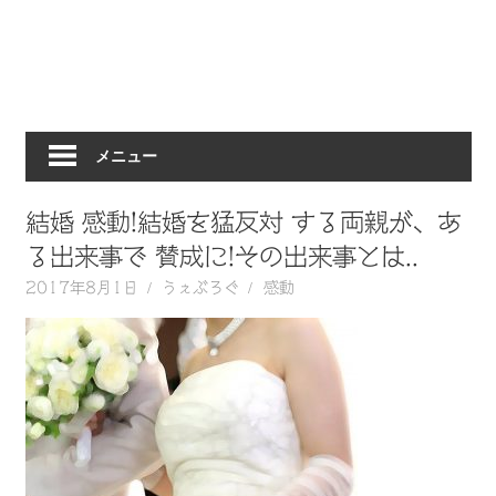
動
画
を
毎
日
メニュー
ご
紹
介
結婚 感動!結婚を猛反対 する両親が、あ
し
る出来事で 賛成に!その出来事とは..
ま
2017年8月1日
うぇぶろぐ
感動
す。