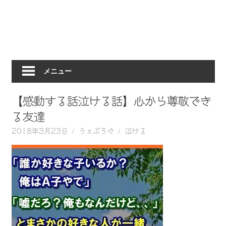
動
画
を
毎
日
メニュー
ご
紹
介
【感動する話泣ける話】心から尊敬でき
し
る友達
ま
2018年3月23日
うぇぶろぐ
泣ける
す。