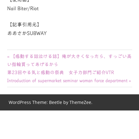
Nail Biter/Riot
【記事引用元】
おおさかSUBWAY
投
前
【感動する話泣ける話】俺が大きくなったら、すっごい高
の
い指輪買ってあげるから
稿
次
記
第23回やる気と感動の祭典 女子力部門ご紹介VTR
ナ
の
事:
Introduction of supermarket seminar woman force department
記
ビ
事:
WordPress Theme: Beetle by ThemeZee.
ゲ
ー
シ