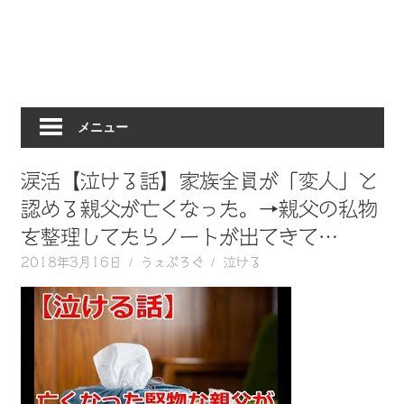
動
画
を
毎
日
メニュー
ご
紹
介
涙活【泣ける話】家族全員が「変人」と
し
認める親父が亡くなった。→親父の私物
ま
を整理してたらノートが出てきて…
す。
2018年3月16日
うぇぶろぐ
泣ける