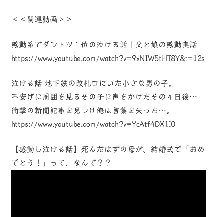
＜＜関連動画＞＞
感動系でダントツ１位の泣ける話│父と娘の感動実話
https://www.youtube.com/watch?v=9xNIW5tHT8Y&t=12s
泣ける話 地下鉄の改札口にいた小さな男の子。
不安げに周囲を見るその子に声をかけたその４日後…
衝撃の新聞記事を見つけ俺は言葉を失った…。
https://www.youtube.com/watch?v=YcAtf4DX1I0
【感動し泣ける話】死んだはずの母が、結婚式で「おめ
でとう！」って、なんで？？