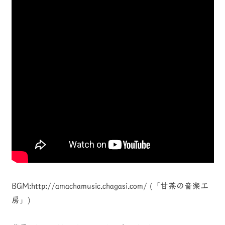
BGM:http://amachamusic.chagasi.com/ (「甘茶の音楽工
房」)