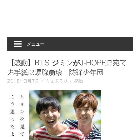
動
画
を
毎
日
メニュー
ご
紹
介
【感動】BTS ジミンがJ-HOPEに宛て
し
た手紙に涙腺崩壊 防弾少年団
ま
2018年3月7日
うぇぶろぐ
感動
す。