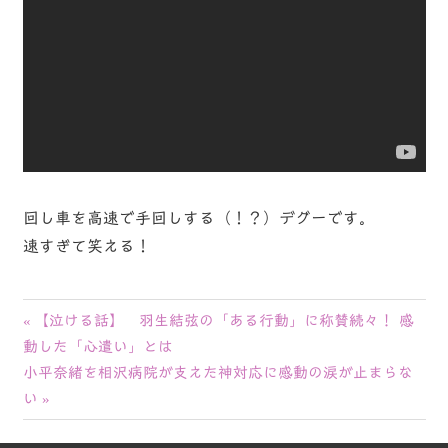
回し車を高速で手回しする（！？）デグーです。
速すぎて笑える！
投
前
【泣ける話】 羽生結弦の「ある行動」に称賛続々！ 感
の
動した「心遣い」とは
稿
次
記
小平奈緒を相沢病院が支えた神対応に感動の涙が止まらな
ナ
の
事:
い
記
ビ