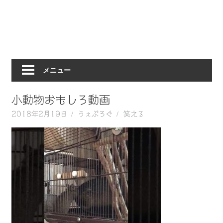
動
画
を
毎
日
メニュー
ご
紹
介
小動物おもしろ動画
し
2018年2月19日
うぇぶろぐ
笑える
ま
す。