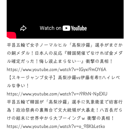
平昌五輪で女子ノーマルヒル「高梨沙羅」選手がまさか
の銅メダル！日本人の反応『韓国開催でなければ金メダ
ル確定だった！悔し涙止まらない…』衝撃の真相！
https://www.youtube.com/watch?v=IGyxi9mOY6A
【スキージャンプ女子】高梨沙羅vs伊藤有希‼︎ハイレベ
ルな争い！
https://www.youtube.com/watch?v=i9RhN-NpEXU
平昌五輪で韓国が「高梨沙羅」選手に気象衛星で妨害行
為！政治祭典の裏舞台で文大統領が大暴走！八百長だら
けの結末に世界中から大ブーイングｗ 衝撃の真相！
https://www.youtube.com/watch?v=o_98KbLetko