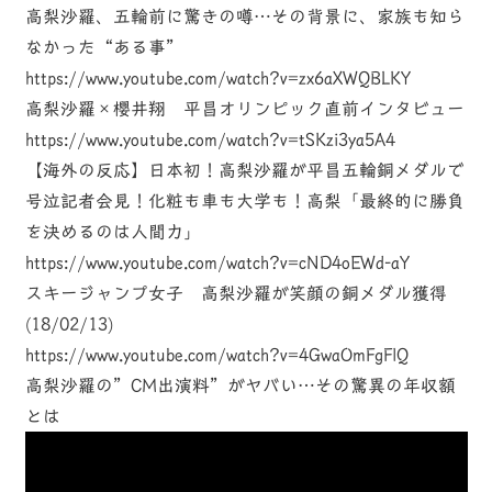
高梨沙羅、五輪前に驚きの噂…その背景に、家族も知ら
なかった“ある事”
https://www.youtube.com/watch?v=zx6aXWQBLKY
高梨沙羅×櫻井翔 平昌オリンピック直前インタビュー
https://www.youtube.com/watch?v=tSKzi3ya5A4
【海外の反応】日本初！高梨沙羅が平昌五輪銅メダルで
号泣記者会見！化粧も車も大学も！高梨「最終的に勝負
を決めるのは人間力」
https://www.youtube.com/watch?v=cND4oEWd-aY
スキージャンプ女子 高梨沙羅が笑顔の銅メダル獲得
(18/02/13)
https://www.youtube.com/watch?v=4GwaOmFgFlQ
高梨沙羅の”CM出演料”がヤバい…その驚異の年収額
とは