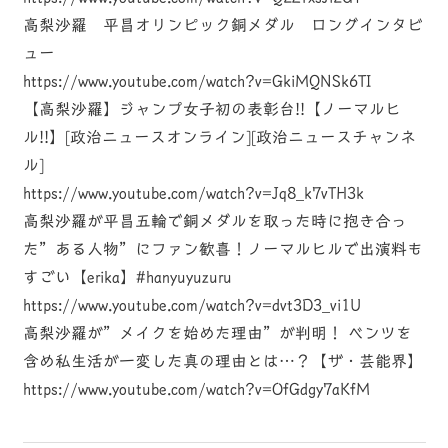
高梨沙羅 平昌オリンピック銅メダル ロングインタビ
ュー
https://www.youtube.com/watch?v=GkiMQNSk6TI
【高梨沙羅】ジャンプ女子初の表彰台!!【ノーマルヒ
ル!!】[政治ニュースオンライン][政治ニュースチャンネ
ル]
https://www.youtube.com/watch?v=Jq8_k7vTH3k
高梨沙羅が平昌五輪で銅メダルを取った時に抱き合っ
た”ある人物”にファン歓喜！ノーマルヒルで出演料も
すごい【erika】#hanyuyuzuru
https://www.youtube.com/watch?v=dvt3D3_vi1U
高梨沙羅が”メイクを始めた理由”が判明！ ベンツを
含め私生活が一変した真の理由とは…？【ザ・芸能界】
https://www.youtube.com/watch?v=OfGdgy7aKfM