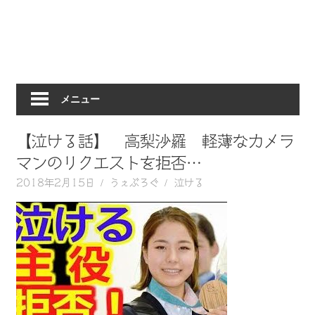
動
画
を
毎
日
メニュー
ご
紹
介
【泣ける話】 高梨沙羅 軽薄なカメラ
し
マンのリクエストを拒否…
ま
2018年2月15日
うぇぶろぐ
泣ける
す。