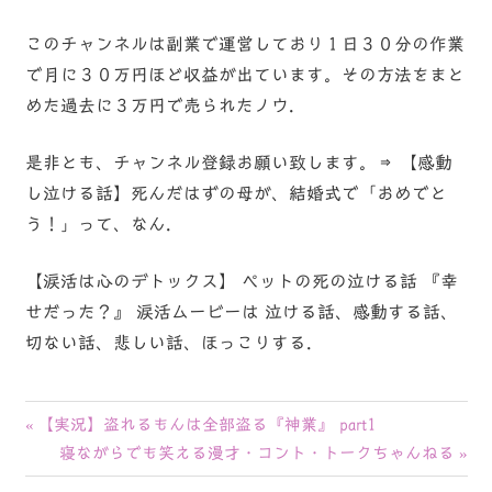
このチャンネルは副業で運営しており１日３０分の作業
で月に３０万円ほど収益が出ています。その方法をまと
めた過去に３万円で売られたノウ.
是非とも、チャンネル登録お願い致します。⇒ 【感動
し泣ける話】死んだはずの母が、結婚式で「おめでと
う！」って、なん.
【涙活は心のデトックス】 ペットの死の泣ける話 『幸
せだった？』 涙活ムービーは 泣ける話、感動する話、
切ない話、悲しい話、ほっこりする.
投
前
【実況】盗れるもんは全部盗る『神業』 part1
の
次
寝ながらでも笑える漫才・コント・トークちゃんねる
稿
記
の