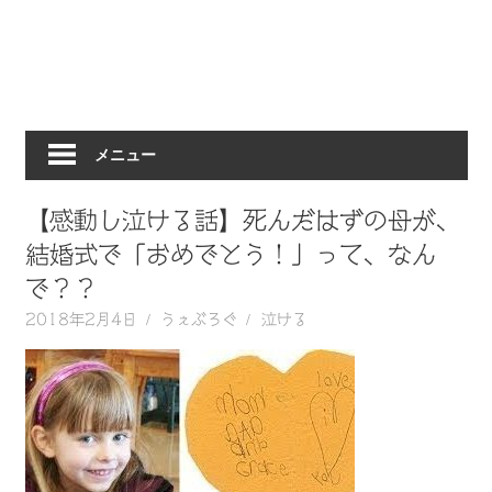
動
画
を
毎
日
メニュー
ご
紹
介
【感動し泣ける話】死んだはずの母が、
し
結婚式で「おめでとう！」って、なん
ま
で？？
す。
2018年2月4日
うぇぶろぐ
泣ける