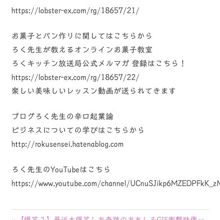
https://lobster-ex.com/rg/18657/21/
お菓子とパン作りに関してはこちらから
ろく先生が教えるオンラインお菓子教室
ろくキッチン放送局公式メルマガ 登録はこちら！
https://lobster-ex.com/rg/18657/22/
楽しい美味しいレッスン動画が送られてきます
ブログろく先生の辛口起業論
ビジネスについての学びはこちらから
http://rokusensei.hatenablog.com
ろく先生のYouTubeはこちら
https://www.youtube.com/channel/UCnuSJikp6MZEDPFkK_
前
【爆笑２】最近大爆笑した奇跡のおもしろGIF衝撃映像ｗ