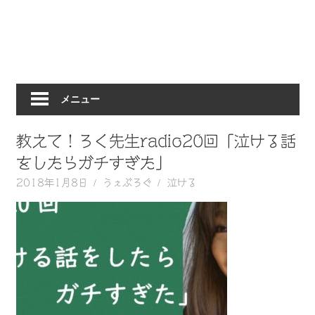
動
画
を
毎
日
メニュー
ご
紹
介
教えて！ろく先生radio20回「泣ける話
し
をしたらガチすぎた」
ま
2018年1月8日
うぇぶろぐ
泣ける
す。