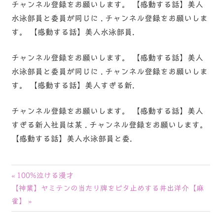
チャンネル登録をお願いします。 【感動する話】美人
水泳部員と委員が同じに . チャンネル登録をお願いしま
す。 【感動する話】美人水泳部員.
チャンネル登録をお願いします。 【感動する話】美人
水泳部員と委員が同じに . チャンネル登録をお願いしま
す。 【感動する話】美人すぎる新.
チャンネル登録をお願いします。 【感動する話】美人
すぎる新入社員は某 . チャンネル登録をお願いします。
【感動する話】美人水泳部員と委.
投
前
100%泣ける漫才
次
の
【神業】ヤミテンの当たり牌をビタ止めする井出洋介【麻
稿
の
記
雀】
ナ
記
事: