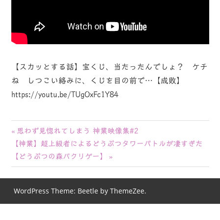
【スカッとする話】宝くじ、当たったんでしょ？ ケチ
ね しつこい絡みに、くじを目の前で…【成敗】
https://youtu.be/TUgOxFc1Y84
投
前
思わず見惚れてしまう 神業映像集#2
次
の
【神業】超上級者によるどうぶつタワーバトルが凄すぎた
稿
の
記
【どうぶつの森パクリゲー】
ナ
記
事:
事:
ビ
WordPress Theme: Beetle by ThemeZee.
ゲ