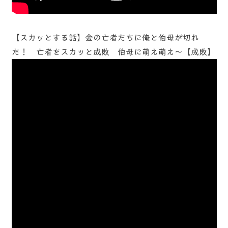
【スカッとする話】金の亡者たちに俺と伯母が切れ
た！ 亡者をスカッと成敗 伯母に萌え萌え～【成敗】