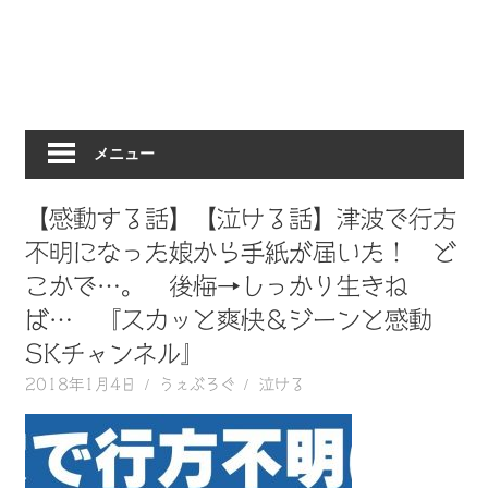
動
画
を
毎
日
メニュー
ご
紹
介
【感動する話】【泣ける話】津波で行方
し
不明になった娘から手紙が届いた！ ど
ま
こかで…。 後悔→しっかり生きね
す。
ば… 『スカッと爽快＆ジーンと感動
SKチャンネル』
2018年1月4日
うぇぶろぐ
泣ける