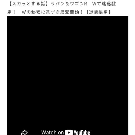
【スカっとする話】ラパン＆ワゴンR Ｗで迷惑駐
車！ Ｗの秘密に気づき反撃開始！【迷惑駐車】