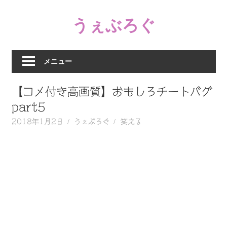
コ
うぇぶろぐ
ン
テ
笑
ン
え
ツ
メニュー
る
へ
動
ス
【コメ付き高画質】おもしろチートバグ
画、
キ
感
part5
ッ
動
2018年1月2日
うぇぶろぐ
笑える
プ
す
る、
泣
け
る
動
画、
驚
く