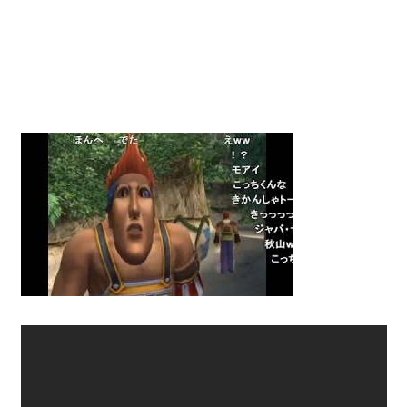
動
画
を
毎
日
ご
紹
介
し
ま
す。