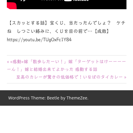
【スカッとする話】宝くじ、当たったんでしょ？ ケチ
ね しつこい絡みに、くじを目の前で…【成敗】
https://youtu.be/TUgOxFc1Y84
投
前
«感動»嫁「散歩したーい！」嫁「ターゲットはけーーーー
の
ーん！」嫁と結婚出来てよかった 感動する話
稿
記
次
至高のカレーが驚きの低価格で！いなばのタイカレー
ナ
事:
の
記
ビ
WordPress Theme: Beetle by ThemeZee.
事:
ゲ
ー
シ