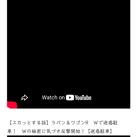
【スカっとする話】ラパン＆ワゴンR Ｗで迷惑駐
車！ Ｗの秘密に気づき反撃開始！【迷惑駐車】