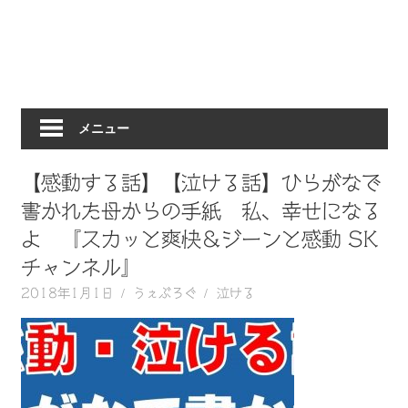
動
画
を
毎
日
メニュー
ご
紹
介
【感動する話】【泣ける話】ひらがなで
し
書かれた母からの手紙 私、幸せになる
ま
よ 『スカッと爽快＆ジーンと感動 SK
す。
チャンネル』
2018年1月1日
うぇぶろぐ
泣ける