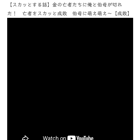
【スカッとする話】金の亡者たちに俺と伯母が切れ
た！ 亡者をスカッと成敗 伯母に萌え萌え～【成敗】