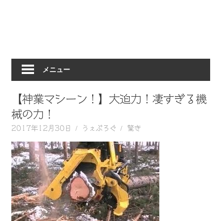
動
画
を
毎
日
メニュー
ご
紹
介
【神業マシーン！】大迫力！凄すぎる機
し
械の力！
ま
2017年12月30日
うぇぶろぐ
驚き
す。