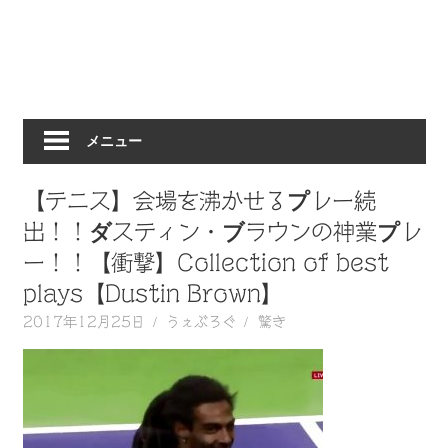
動
画
を
毎
日
メニュー
ご
紹
介
【テニス】会場を沸かせるプレー続
し
出！！ダスティン・ブラウンの神業プレ
ま
ー！！【衝撃】Collection of best
す。
plays【Dustin Brown】
2017年12月25日
うぇぶろぐ
驚き