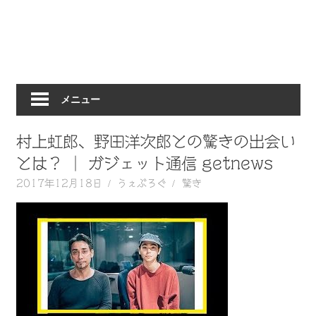
動
画
を
毎
日
メニュー
ご
紹
介
村上虹郎、野田洋次郎との驚きの出会い
し
とは？ ｜ ガジェット通信 getnews
ま
2017年12月18日
うぇぶろぐ
驚き
す。