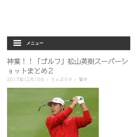
動
画
を
毎
日
メニュー
ご
紹
介
神業！！「ゴルフ」松山英樹スーパーシ
し
ョットまとめ２
ま
2017年12月10日
うぇぶろぐ
驚き
す。