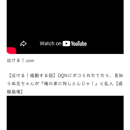
泣ける！.com
【泣ける！感動する話】DQNにボコられたてたら、見知
らぬ兄ちゃんが『俺の弟に何しとんじゃ！』と乱入【涙
腺崩壊】