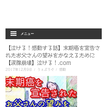
動
画
を
毎
日
メニュー
ご
紹
介
【泣ける！感動する話】末期癌を宣告さ
し
れたお父さんの望みをかなえるために
ま
【涙腺崩壊】泣ける！.com
す。
2017年12月9日
うぇぶろぐ
感動