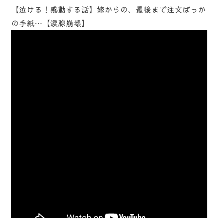
【泣ける！感動する話】嫁からの、最後まで注文ばっか
の手紙…【涙腺崩壊】