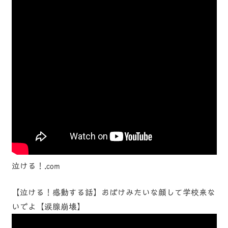
泣ける！.com
【泣ける！感動する話】おばけみたいな顔して学校来な
いでよ【涙腺崩壊】