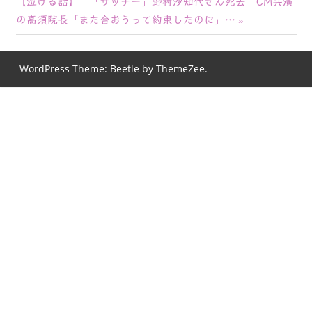
次
の
【泣ける話】 「サッチー」野村沙知代さん死去 CM共演
稿
の
記
の高須院長「また合おうって約束したのに」…
ナ
記
事:
事:
ビ
WordPress Theme: Beetle by ThemeZee.
ゲ
ー
シ
ョ
ン