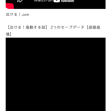
泣ける！.com
【泣ける！感動する話】 2つのセーブデータ【涙腺崩
壊】