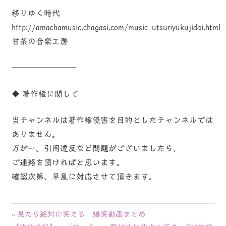
移りゆく時代
http://amachamusic.chagasi.com/music_utsuriyukujidai.html
甘茶の音楽工房
————————
◆ 著作権に関して
当チャンネルは著作権侵害を目的としたチャンネルでは
ありません。
万が一、引用違反など問題がございましたら、
ご連絡を頂ければと思います。
確認次第、早急に対応させて頂きます。
投
前
見たら絶対に笑える 爆笑動画まとめ