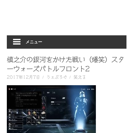
動
画
を
毎
日
メニュー
ご
紹
介
慎之介の銀河をかけた戦い（爆笑）スタ
し
ーウォーズバトルフロント2
ま
2017年12月7日
うぇぶろぐ
笑える
す。