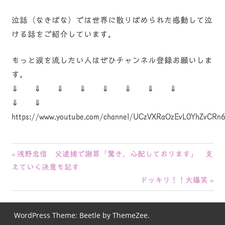
泣話（なきばな）では世界に散りばめられた感動して泣
ける話をご紹介しています。
もっと涙を流したい人はぜひチャンネル登録お願いしま
す。
⇓ ⇓ ⇓ ⇓ ⇓ ⇓ ⇓ ⇓
⇓ ⇓
https://www.youtube.com/channel/UCzVXRaOzEvL0YhZvCRn
投
前
浅野忠信 父逮捕で謝罪「驚き、心配しております」 支
の
えていく決意も記す
稿
記
次
ドッキリ！！大爆笑
ナ
事:
の
記
ビ
WordPress Theme: Beetle by ThemeZee.
事: