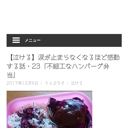
動
画
を
毎
日
メニュー
ご
紹
介
【泣ける】涙が止まらなくなるほど感動
し
する話・23『不細工なハンバーグ弁
ま
当』
す。
2017年12月6日
うぇぶろぐ
泣ける