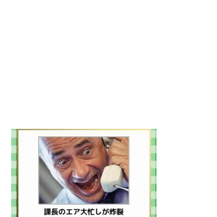
動
画
を
毎
日
ご
紹
介
し
ま
す。