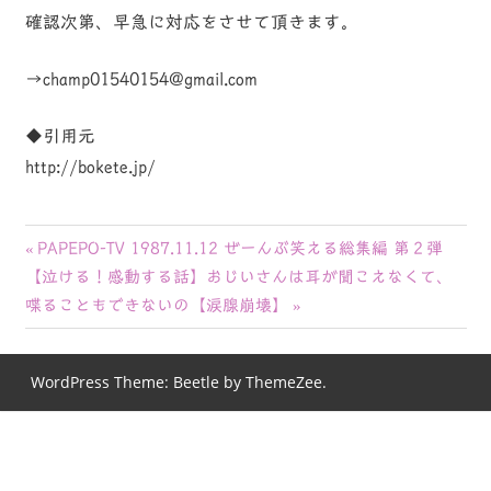
確認次第、早急に対応をさせて頂きます。
→champ01540154@gmail.com
◆引用元
http://bokete.jp/
投
前
PAPEPO-TV 1987.11.12 ぜーんぶ笑える総集編 第２弾
次
の
【泣ける！感動する話】おじいさんは耳が聞こえなくて、
稿
の
記
喋ることもできないの【涙腺崩壊】
ナ
記
事:
事:
ビ
WordPress Theme: Beetle by ThemeZee.
ゲ
ー