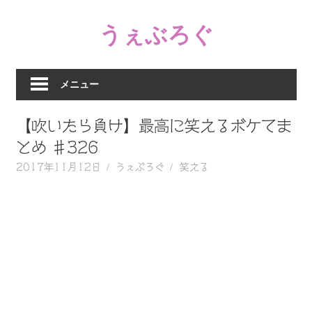
コ
うぇぶろぐ
ン
テ
笑
ン
え
ツ
メニュー
る
へ
動
ス
【吹いたら負け】最高に笑えるボケてま
画、
キ
感
とめ ♯326
ッ
動
2017年11月12日
うぇぶろぐ
笑える
プ
す
る、
泣
け
る
動
画、
驚
く