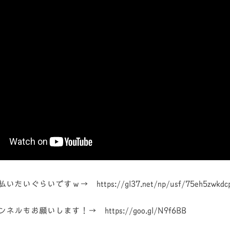
いですｗ→ https://gl37.net/np/usf/75eh5zwkdcpd5
お願いします！→ https://goo.gl/N9f6BB