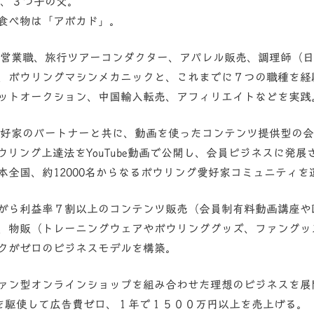
住、３つ子の父。
食べ物は「アボカド」。
に、営業職、旅行ツアーコンダクター、アパレル販売、調理師（
、ボウリングマシンメカニックと、これまでに７つの職種を経験
ットオークション、中国輸入転売、アフィリエイトなどを実践
グ愛好家のパートナーと共に、動画を使ったコンテンツ提供型の
ボウリング上達法をYouTube動画で公開し、会員ビジネスに発
本全国、約12000名からなるボウリング愛好家コミュニティを
がら利益率７割以上のコンテンツ販売（会員制有料動画講座やD
、物販（トレーニングウェアやボウリンググッズ、ファングッ
クがゼロのビジネスモデルを構築。
ァン型オンラインショップを組み合わせた理想のビジネスを展
戦略を駆使して広告費ゼロ、１年で１５００万円以上を売上げる。