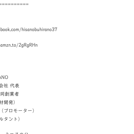
==========
book.com/hisanobuhirano37
mzn.to/2gRgRHn
ANO
会社 代表
共同創業者
材開発）
（プロモーター）
ルタント）