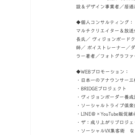
設＆デザイン事業者／居酒
◆個人コンサルティング：
マルチクリエイター＆放送
長氏／ ヴィジョンボード
師／ ボイストレーナー／
ラー著者／フォトグラファー
◆WEBプロモーション：
・日本一のアナウンサー三
・BRIDGEプロジェクト
・ヴィジョンボーダー養成
・ソーシャルトライブ倶
・LINE＠×YouTube販
・ザ：成り上がりプロジェ
・ソーシャルVX集客術 な