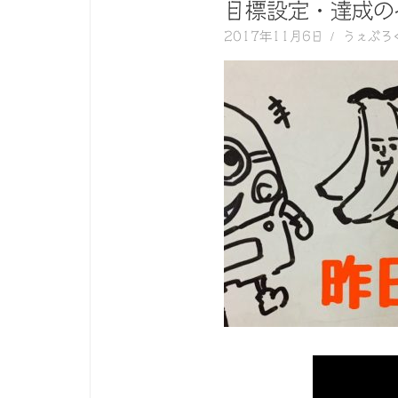
く
目標設定・達成の
動
2017年11月6日
うぇぶろ
画
を
毎
日
ご
紹
介
し
ま
す。