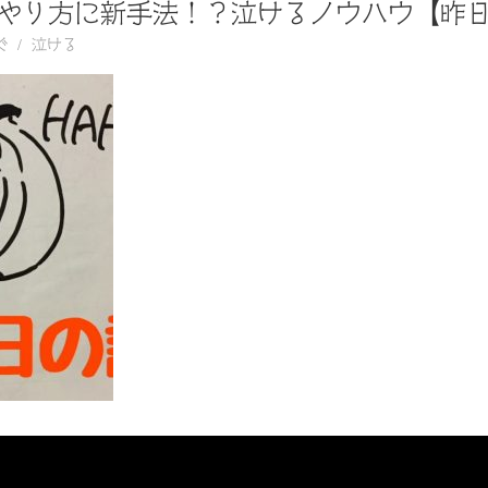
やり方に新手法！？泣けるノウハウ【昨
ぐ
泣ける