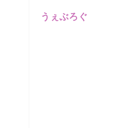
コ
ン
うぇぶろぐ
テ
ン
笑
ツ
え
へ
る
動
ス
画、
キ
感
ッ
動
プ
す
る、
泣
け
る
動
画、
驚