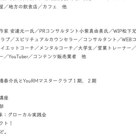
屋／地方の飲食店／カフェ 他
作家 安達元一氏／PRコンサルタント小紫真由美氏／WIP松下
クラブ／スピリチュアルカウンセラー／コンサルタント／WEB
ダイエットコーチ／メンタルコーチ／大学生／営業トレーナー
／YouTuber／コンテンツ販売業者 他
橋泰介氏とYouRMマスタークラブ１期、２期
講座
楽部
促継承：グローカル実践会
クト！
ど。