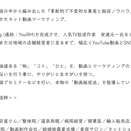
誤の中から編み出した『革新的で不変的な集客と販促ノウハウ
せたネット動画マーケティング、
 Marketing (通称：YouRM)を完成させ、人気TV放送作家 安達
たは地域の店舗経営者に至るまで、幅広くYouTube動画とS
価値ある「物」「コト」「ひと」を、動画とマーケティングの
伝いを行う事に、やりがいと生きがいを持つ。
国でセミナーなどを行い、本物の「動画販促法」を指導してい
抜粋＞＞
百屋さん／整体院／温泉旅館／病院経営／開業医／輸入販売店
病院／動画制作会社／結婚披露宴式場／美容サロン／ネットシ