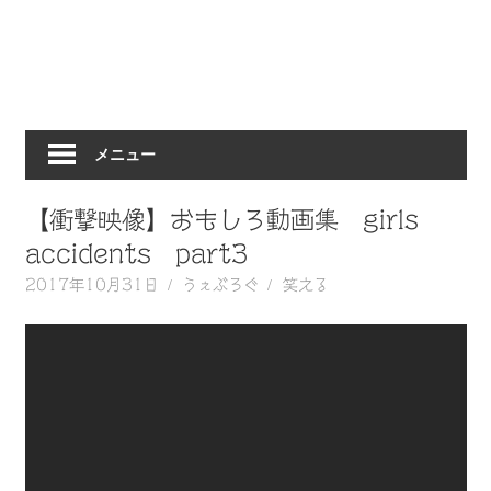
動
画
を
毎
日
メニュー
ご
紹
介
【衝撃映像】おもしろ動画集 girls
し
accidents part3
ま
2017年10月31日
うぇぶろぐ
笑える
す。