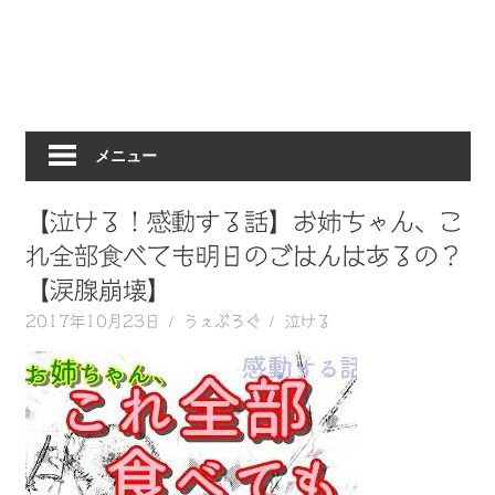
動
画
を
毎
日
メニュー
ご
紹
介
【泣ける！感動する話】お姉ちゃん、こ
し
れ全部食べても明日のごはんはあるの？
ま
【涙腺崩壊】
す。
2017年10月23日
うぇぶろぐ
泣ける