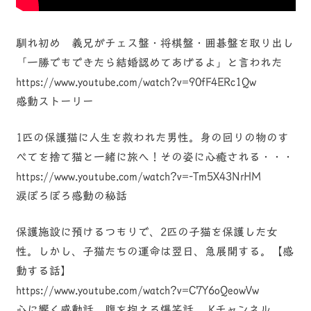
馴れ初め 義兄がチェス盤・将棋盤・囲碁盤を取り出し
「一勝でもできたら結婚認めてあげるよ」と言われた
https://www.youtube.com/watch?v=90fF4ERc1Qw
感動ストーリー
1匹の保護猫に人生を救われた男性。身の回りの物のす
べてを捨て猫と一緒に旅へ！その姿に心癒される・・・
https://www.youtube.com/watch?v=-Tm5X43NrHM
涙ぽろぽろ感動の秘話
保護施設に預けるつもりで、2匹の子猫を保護した女
性。しかし、子猫たちの運命は翌日、急展開する。【感
動する話】
https://www.youtube.com/watch?v=C7Y6oQeowVw
心に響く感動話、腹を抱える爆笑話。 Kチャンネル