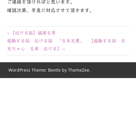
ご連絡を頂ければと思います。
確認次第、早急に対応させて頂きます。
投
前
【泣ける話】誠実な男
次
の
感動する話 泣ける話 「なあ兄貴」 【感動する話 お
稿
の
記
兄ちゃん 兄弟 泣ける】
ナ
記
事:
事:
ビ
WordPress Theme: Beetle by ThemeZee.
ゲ
ー
シ
ョ
ン