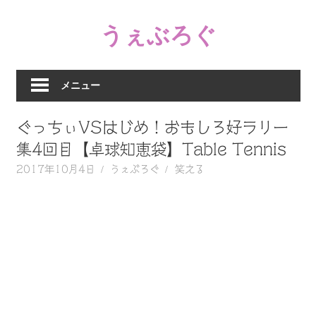
コ
うぇぶろぐ
ン
テ
笑
ン
え
ツ
メニュー
る
へ
動
ス
ぐっちぃVSはじめ！おもしろ好ラリー
画、
キ
感
集4回目【卓球知恵袋】Table Tennis
ッ
動
2017年10月4日
うぇぶろぐ
笑える
プ
す
る、
泣
け
る
動
画、
驚
く