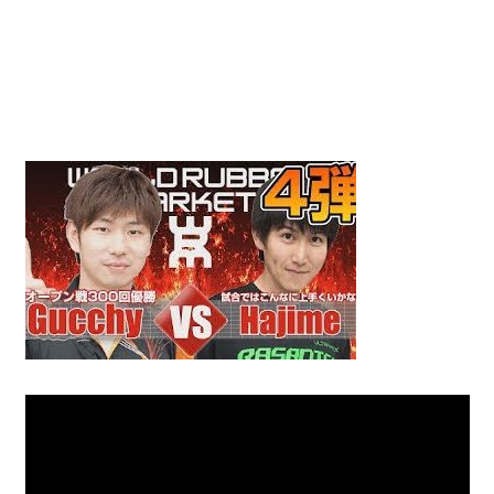
動
画
を
毎
日
ご
紹
介
し
ま
す。