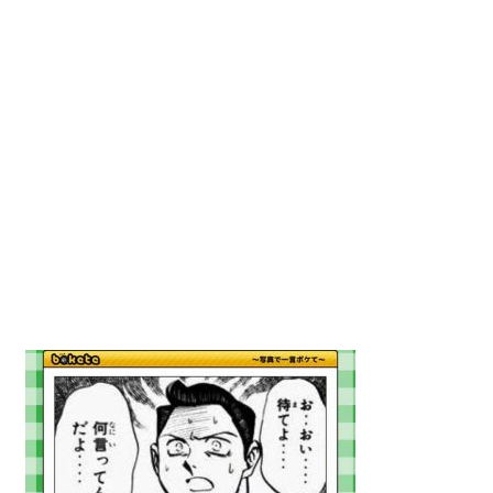
動
画
を
毎
日
ご
紹
介
し
ま
す。