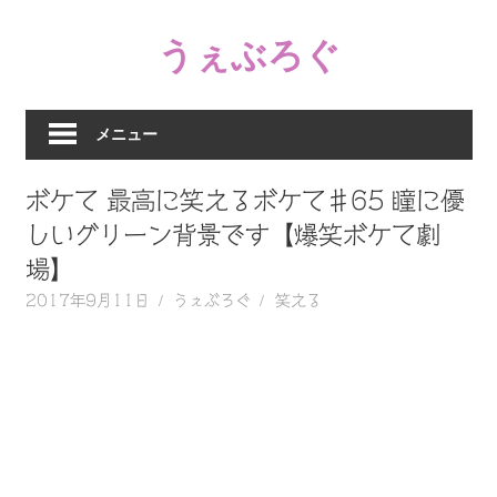
コ
うぇぶろぐ
ン
テ
笑
ン
え
ツ
メニュー
る
へ
動
ス
ボケて 最高に笑えるボケて♯65 瞳に優
画、
キ
感
しいグリーン背景です【爆笑ボケて劇
ッ
動
場】
プ
す
2017年9月11日
うぇぶろぐ
笑える
る、
泣
け
る
動
画、
驚
く