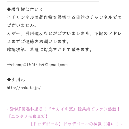
————————————————————
◆著作権に付いて
当チャンネルは著作権を侵害する目的のチャンネルでは
ございません。
万が一、引用違反などがございましたら、下記のアドレ
スまでご連絡をお願いします。
確認次第、早急に対応をさせて頂きます。
→champ01540154@gmail.com
◆引用元
http://bokete.jp/
投
前
SMAP愛溢れ過ぎ！『ナカイの窓』総集編でファン感動！
の
【エンタメ面白裏話】
稿
記
次
【ドッヂボール】ドッヂボールの神業！凄い！