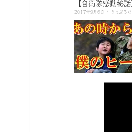
く
【自衛隊感動秘話
動
2017年9月6日
うぇぶろぐ
画
を
毎
日
ご
紹
介
し
ま
す。