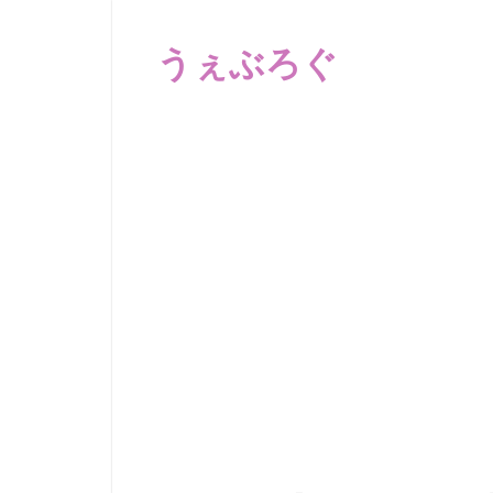
コ
ン
うぇぶろぐ
テ
ン
笑
ツ
え
へ
る
動
ス
画、
キ
感
ッ
動
プ
す
る、
泣
け
る
動
画、
驚