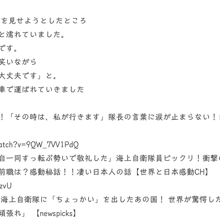
を見せようとしたところ
と濡れていました。
です。
笑いながら
大丈夫です」と。
車で運ばれていきました
！「その時は、私が行きます」隊長の言葉に涙が止まらない！
/watch?v=9QW_7VV1PdQ
自一同すっ転ぶ勢いで敬礼した」海上自衛隊員ビックリ！衝撃
前職は？感動秘話！！凄い日本人の話【世界と日本感動CH】
zvU
!海上自衛隊に「ちょっかい」を出したあの国！ 世界が驚愕し
」 【newspicks】