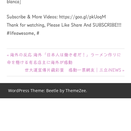
blanca]
Subscribe & More Videos: https://goo.gl/pkUoqM
Thank for watching, Please Like Share And SUBSCRIBE!!!
#lifeawesome, #
投
前
海外の反応 海外「日本人は働き者だ！」ラーメン作りに
の
命を懸ける有名店主に海外が感動
稿
記
次
世大運宣傳片藏彩蛋 感動一票網友｜三立iNEWS
ナ
事:
の
記
ビ
WordPress Theme: Beetle by ThemeZee.
事:
ゲ
ー
シ