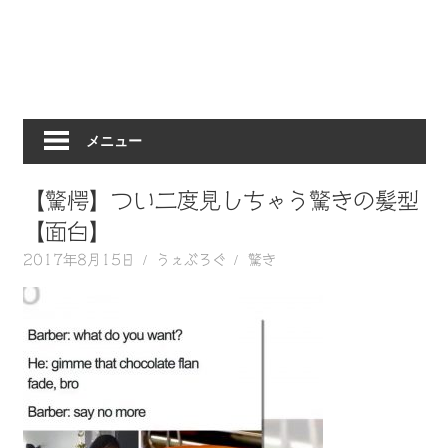
動
画
を
毎
日
メニュー
ご
紹
介
【驚愕】つい二度見しちゃう驚きの髪型
し
【面白】
ま
2017年8月15日
うぇぶろぐ
驚き
す。