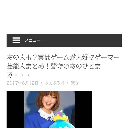
動
画
を
毎
日
メニュー
ご
紹
介
あの人も？実はゲームが大好きゲーマー
し
芸能人まとめ！驚きのあのひとま
ま
で・・・
す。
2017年8月12日
うぇぶろぐ
驚き