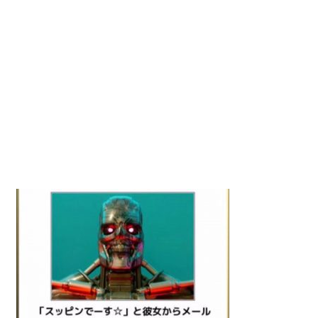
動
画
を
毎
日
ご
紹
介
し
ま
す。