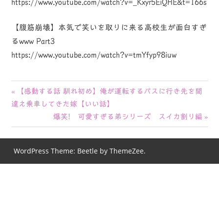
https://www.youtube.com/watch?v=_Kxyr5EiQHE&t=166s
【腹筋崩壊】本気で笑いを取りに来る高校生が面白すぎ
るwww Part3
https://www.youtube.com/watch?v=tmYfyp98iuw
投
前
【感動する話 馴れ初め】俺が運転するバスに行き先を間
の
違え乗車してきた嫁【いい話】
稿
記
次
爆笑! 可愛すぎる弟シリーズ スイカ割り編
ナ
事:
の
記
ビ
WordPress Theme: Beetle by ThemeZee.
事:
ゲ
ー
シ