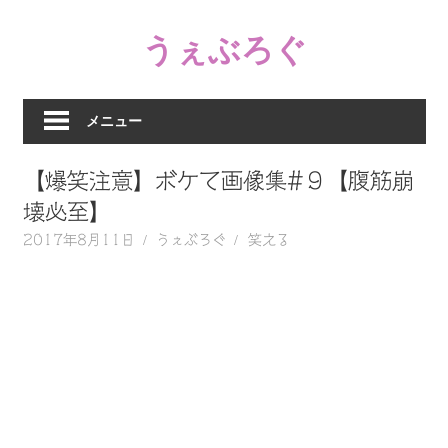
コ
うぇぶろぐ
ン
テ
笑
ン
え
ツ
メニュー
る
へ
動
ス
【爆笑注意】ボケて画像集#９【腹筋崩
画、
キ
感
壊必至】
ッ
動
2017年8月11日
うぇぶろぐ
笑える
プ
す
る、
泣
け
る
動
画、
驚
く