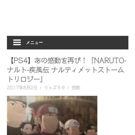
動
画
を
毎
日
メニュー
ご
紹
介
【PS4】あの感動を再び！『NARUTO-
し
ナルト-疾風伝 ナルティメットストーム
ま
トリロジー』
す。
2017年8月2日
うぇぶろぐ
感動