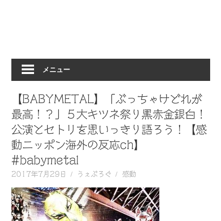
動
画
を
毎
日
メニュー
ご
紹
介
【BABYMETAL】「ぶっちゃけどれが
し
最高！？」５大キツネ祭り黒赤金銀白！
ま
公演とセトリを思いっきり語ろう！【感
す。
動ニッポン海外の反応ch】
#babymetal
2017年7月29日
うぇぶろぐ
感動