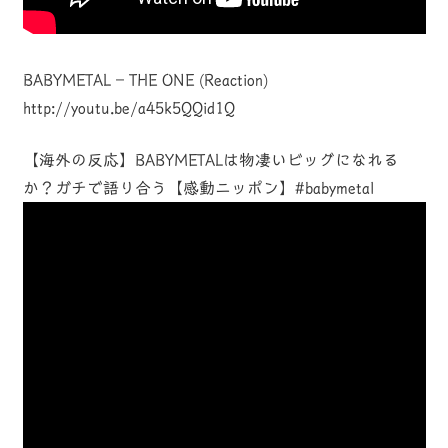
BABYMETAL – THE ONE (Reaction)
http://youtu.be/a45k5QQid1Q
【海外の反応】BABYMETALは物凄いビッグになれる
か？ガチで語り合う【感動ニッポン】#babymetal