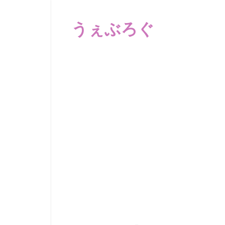
コ
ン
うぇぶろぐ
テ
ン
笑
ツ
え
へ
る
動
ス
画、
キ
感
ッ
動
プ
す
る、
泣
け
る
動
画、
驚