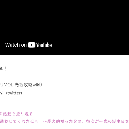
る！
OF98UMOL 先行攻略wiki）
ll (twitter)
の感動を振り返る
通わせてくれた母へ」～暴力的だった父は、彼女が一歳の誕生日