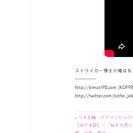
ストライカー博士に俺はな
————–
http://kimuti98.com (K
http://twitter.com/tothe_jeky
投
前
リオ五輪・パラリンピック
次
の
【泣ける話】～「私を大学に
稿
の
記
殺。以来、母は…