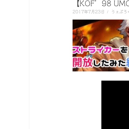
く
【KOF’98 
動
2017年7月23日
うぇぶろ
画
を
毎
日
ご
紹
介
し
ま
す。