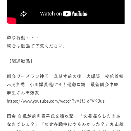
粋な行動・・・
続きは動画でご覧ください。
【関連動画】
国会ブーメラン神回 乱闘寸前の後 大爆笑 安倍首相
vs民主党 小川議員逃げる！過激口論 最新国会中継
麻生さんも爆笑
https://www.youtube.com/watch?v=JfI_dFVK0us
国会 自民が前川喜平氏を猛攻撃！「文書漏らしたのあ
なたでしょ？」「なぜ在職中にやらんかった？」丸山穂