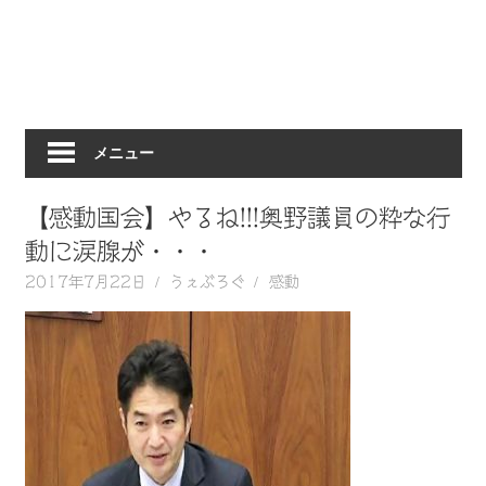
動
画
を
毎
日
メニュー
ご
紹
介
【感動国会】やるね!!!奥野議員の粋な行
し
動に涙腺が・・・
ま
2017年7月22日
うぇぶろぐ
感動
す。