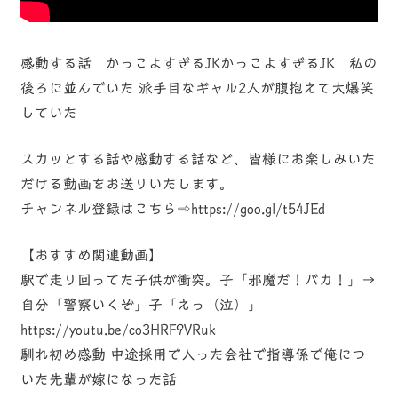
感動する話 かっこよすぎるJKかっこよすぎるJK 私の
後ろに並んでいた 派手目なギャル2人が腹抱えて大爆笑
していた
スカッとする話や感動する話など、皆様にお楽しみいた
だける動画をお送りいたします。
チャンネル登録はこちら⇨https://goo.gl/t54JEd
【おすすめ関連動画】
駅で走り回ってた子供が衝突。子「邪魔だ！バカ！」→
自分「警察いくぞ」子「えっ（泣）」
https://youtu.be/co3HRF9VRuk
馴れ初め感動 中途採用で入った会社で指導係で俺につ
いた先輩が嫁になった話