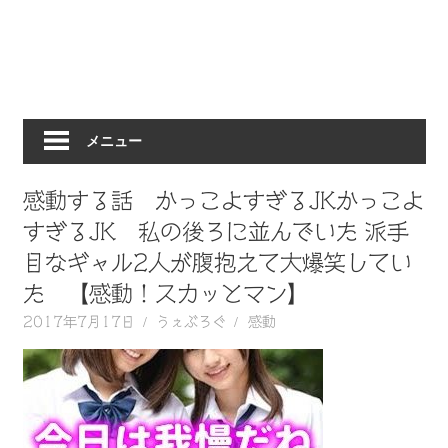
動
画
を
毎
日
メニュー
ご
紹
介
感動する話 かっこよすぎるJKかっこよ
し
すぎるJK 私の後ろに並んでいた 派手
ま
目なギャル2人が腹抱えて大爆笑してい
す。
た 【感動！スカッとマン】
2017年7月17日
うぇぶろぐ
感動