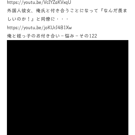
https://youtu.be/VcIYZaKVxqU
外国人彼女、俺氏と付き合うことになって『なんだ羨ま
しいのか！』と同僚に・・・
https://youtu.be/joKUrJ4B1Xw
俺と姪っ子のお付き合い－悩み－その122