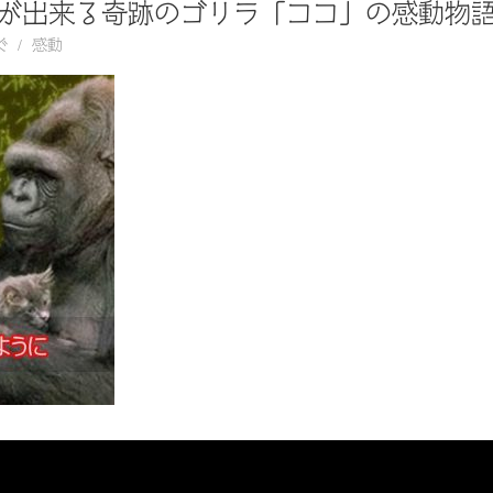
が出来る奇跡のゴリラ「ココ」の感動物
ぐ
感動