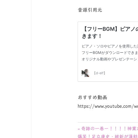
音源引用元
おすすめ動画
https://www.youtube.com/
投
前
奇跡の一巻ー！！！！神業
次
の
爆笑！足立康史・維新が蓮舫