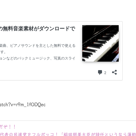
watch?v=r9m_1fODQec
だぞ！！
代表の民進党をフルボッコ！「稲田朋美大臣が辞任というなら蓮