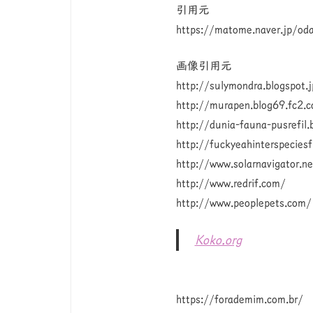
引用元
https://matome.naver.jp/
画像引用元
http://sulymondra.blogspot.j
http://murapen.blog69.fc2.
http://dunia-fauna-pusrefil.
http://fuckyeahinterspeciesf
http://www.solarnavigator.ne
http://www.redrif.com/
http://www.peoplepets.com/
Koko.org
https://forademim.com.br/