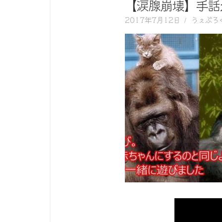
く
【涙腺崩壊】手話
動
2017年7月12日
うぇぶろ
画
を
毎
日
ご
紹
介
し
ま
す。