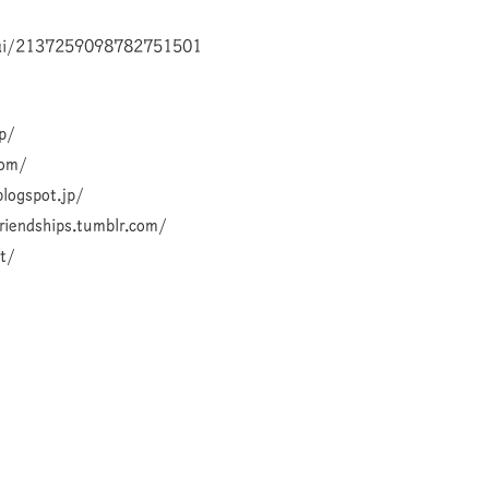
odai/2137259098782751501
p/
com/
blogspot.jp/
riendships.tumblr.com/
t/