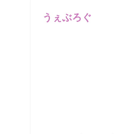
コ
ン
うぇぶろぐ
テ
ン
笑
ツ
え
へ
る
動
ス
画、
キ
感
ッ
動
プ
す
る、
泣
け
る
動
画、
驚