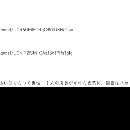
channel/UCR6tiMlFCRijCd9kU3FkCuw
channel/UCh-P2lSM_QAzJSv19RsTgIg
払いにもたつく男性 １人の店員がかけた言葉に、周囲はハッと