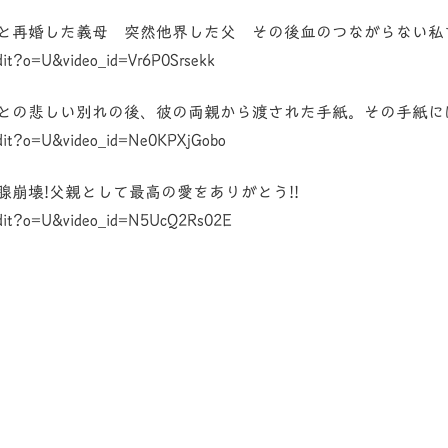
と再婚した義母 突然他界した父 その後血のつながらない私
dit?o=U&video_id=Vr6P0Srsekk
との悲しい別れの後、彼の両親から渡された手紙。その手紙に
edit?o=U&video_id=Ne0KPXjGobo
崩壊!父親として最高の愛をありがとう!!
edit?o=U&video_id=N5UcQ2Rs02E