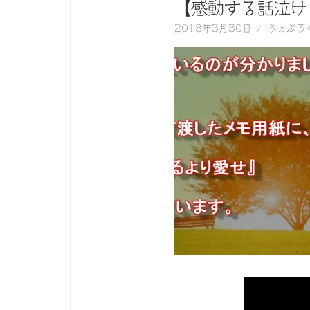
く
【感動する話泣け
動
2018年3月30日
うぇぶろ
画
を
毎
日
ご
紹
介
し
ま
す。