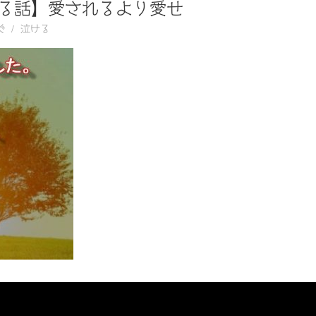
る話】愛されるより愛せ
ぐ
泣ける