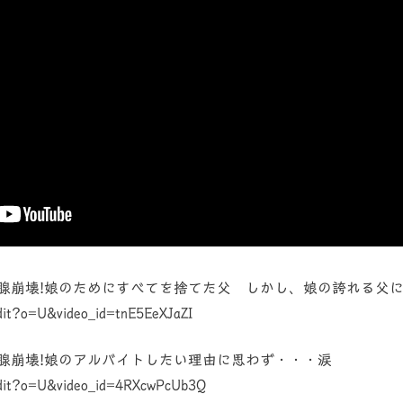
腺崩壊!娘のためにすべてを捨てた父 しかし、娘の誇れる父
dit?o=U&video_id=tnE5EeXJaZI
腺崩壊!娘のアルバイトしたい理由に思わず・・・涙
edit?o=U&video_id=4RXcwPcUb3Q