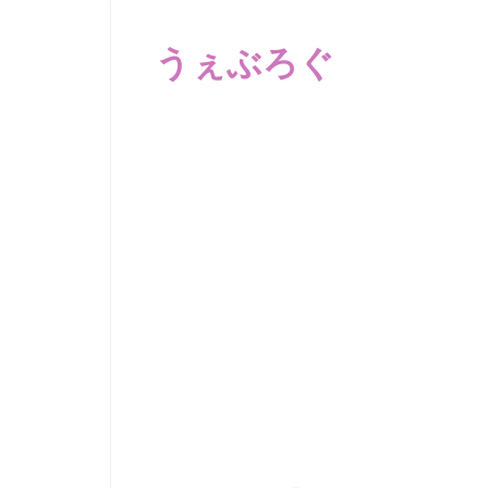
コ
ン
うぇぶろぐ
テ
ン
笑
ツ
え
へ
る
動
ス
画、
キ
感
ッ
動
プ
す
る、
泣
け
る
動
画、
驚