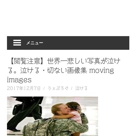
動
画
を
毎
日
メニュー
ご
紹
介
【閲覧注意】世界一悲しい写真が泣け
し
る。泣ける・切ない画像集 moving
ま
images
す。
2017年12月7日
うぇぶろぐ
泣ける