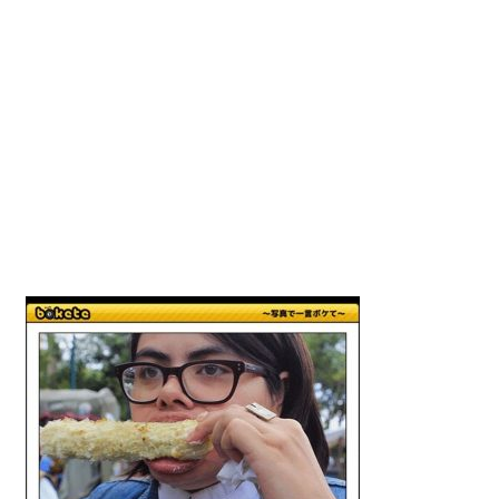
動
画
を
毎
日
ご
紹
介
し
ま
す。