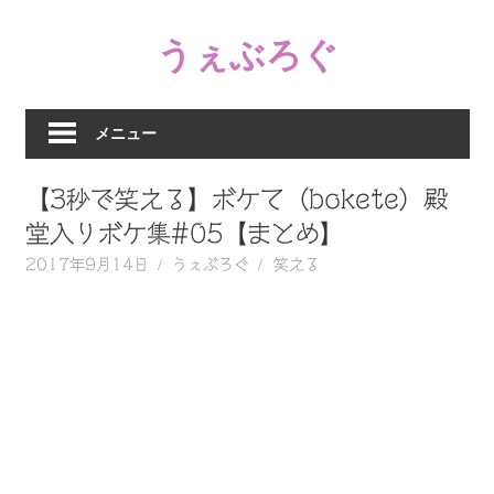
コ
うぇぶろぐ
ン
テ
笑
ン
え
ツ
メニュー
る
へ
動
ス
【3秒で笑える】ボケて（bokete）殿
画、
キ
感
堂入りボケ集#05【まとめ】
ッ
動
2017年9月14日
うぇぶろぐ
笑える
プ
す
る、
泣
け
る
動
画、
驚
く