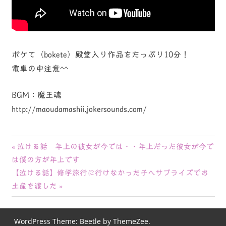
ボケて（bokete）殿堂入り作品をたっぷり10分！
電車の中注意^^
BGM：魔王魂
http://maoudamashii.jokersounds.com/
投
前
泣ける話 年上の彼女が今では・・年上だった彼女が今で
の
は僕の方が年上です
稿
次
記
【泣ける話】修学旅行に行けなかった子へサプライズでお
ナ
の
事:
土産を渡した
記
ビ
事:
WordPress Theme: Beetle by ThemeZee.